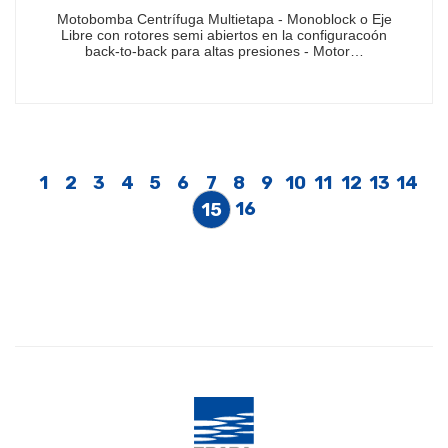
Motobomba Centrífuga Multietapa - Monoblock o Eje
Libre con rotores semi abiertos en la configuracoón
back-to-back para altas presiones - Motor…
1
2
3
4
5
6
7
8
9
10
11
12
13
14
16
15