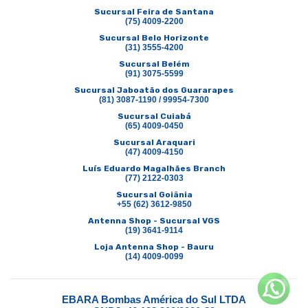
Sucursal Feira de Santana
(75) 4009-2200
Sucursal Belo Horizonte
(31) 3555-4200
Sucursal Belém
(91) 3075-5599
Sucursal Jaboatão dos Guararapes
(81) 3087-1190 / 99954-7300
Sucursal Cuiabá
(65) 4009-0450
Sucursal Araquari
(47) 4009-4150
Luís Eduardo Magalhães Branch
(77) 2122-0303
Sucursal Goiânia
+55 (62) 3612-9850
Antenna Shop - Sucursal VGS
(19) 3641-9114
Loja Antenna Shop - Bauru
(14) 4009-0099
EBARA Bombas América do Sul LTDA