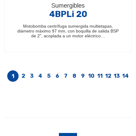
Sumergibles
4BPLi 20
Motobomba centrífuga sumergida multietapas,
diámetro máximo 97 mm, con boquilla de salida BSP
de 2", acoplada a un motor eléctrico…
2
3
4
5
6
7
8
9
10
11
12
13
14
1