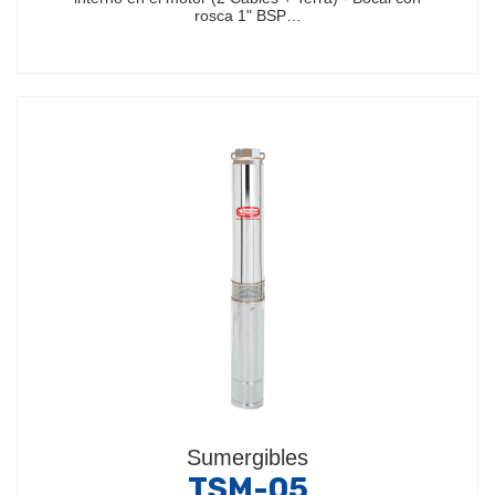
rosca 1" BSP…
Sumergibles
TSM-05