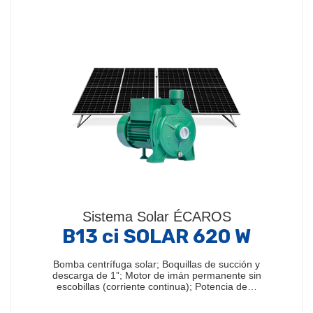
continua)
Composto por:
Motobomba superficial con motor
de imán permanente sin escobillas (corriente
continua), con controlador electrónico interno
(modelos TP, TJET,…
Sistema Solar ÉCAROS
B13 ci SOLAR 620 W
Bomba centrífuga solar; Boquillas de succión y
descarga de 1”; Motor de imán permanente sin
escobillas (corriente continua); Potencia de…