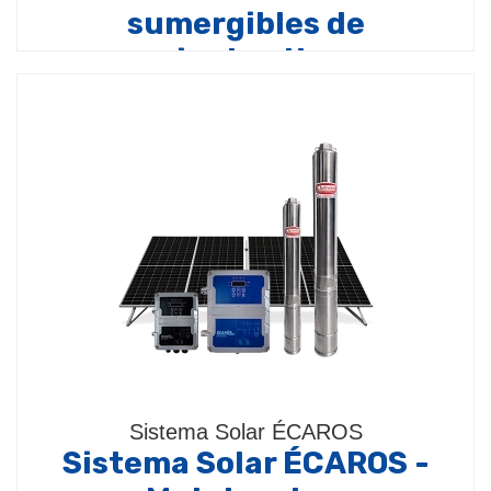
sumergibles de
corriente alterna
Compuesto por:
Bomba sumergible modelos (4BPS
/ 4BPL / 4BPLi / 4TSMD / 4TSML / BHSS / BHS /
BHSE)…
Sistema Solar ÉCAROS
Sistema Solar ÉCAROS -