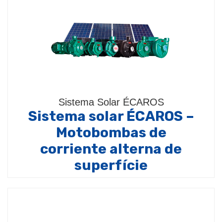
Sistema Solar ÉCAROS
Sistema solar ÉCAROS –
Motobombas de
corriente alterna de
superfície
Bomba de superficie modelos (TH-16 / TH-16P /
THI-13 / THS-18 / TBPS / P-11 / P-15 / PX-15 /…