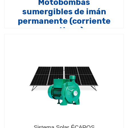
Motobombas
sumergibles de imán
permanente (corriente
continua)
Compuesto por:
Motobomba
sumergible con motor de imán permanente sin
escobillas (corriente continua), refrigeración por
aceite (grado alimenticio), cuerpo de…
Sistema Solar ÉCAROS