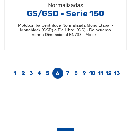
Normalizadas
GS/GSD - Serie 150
Motobomba Centrífuga Normalizada Mono Etapa -
Monoblock (GSD) o Eje Libre (GS) - De acuerdo
norma Dimensional EN733 - Motor…
1
2
3
4
5
7
8
9
10
11
12
13
6