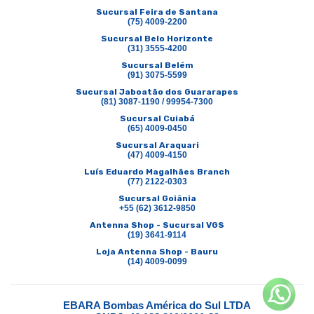
Sucursal Feira de Santana
(75) 4009-2200
Sucursal Belo Horizonte
(31) 3555-4200
Sucursal Belém
(91) 3075-5599
Sucursal Jaboatão dos Guararapes
(81) 3087-1190 / 99954-7300
Sucursal Cuiabá
(65) 4009-0450
Sucursal Araquari
(47) 4009-4150
Luís Eduardo Magalhães Branch
(77) 2122-0303
Sucursal Goiânia
+55 (62) 3612-9850
Antenna Shop - Sucursal VGS
(19) 3641-9114
Loja Antenna Shop - Bauru
(14) 4009-0099
EBARA Bombas América do Sul LTDA