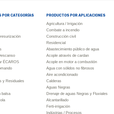
 POR CATEGORÍAS
PRODUCTOS POR APLICACIONES
Agricultura / Irrigación
Combate a incendio
resurización
Construcción civil
Residencial
s
Abastecimiento público de agua
 Descanso
Acople através de cardan
lar ÉCAROS
Acople en motor a combustión
comando
Agua con sólidos no fibrosos
Aire acondicionado
s y Residuales
Calderas
Aguas Negras
n balsa
Drenaje de aguas Negras y Fluviales
cola
Alcantarillado
Ferti-irrigación
Indústrias / Procesos