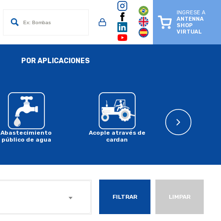
INGRESE A
ANTENNA
SHOP
VIRTUAL
POR APLICACIONES
Abastecimiento
Acople através de
Acople en mo
público de agua
cardan
combusti
FILTRAR
LIMPAR