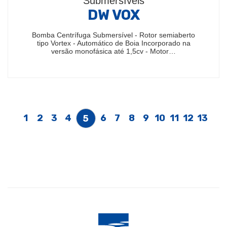
Submersíveis
DW VOX
Bomba Centrífuga Submersível - Rotor semiaberto
tipo Vortex - Automático de Boia Incorporado na
versão monofásica até 1,5cv - Motor…
1
2
3
4
6
7
8
9
10
11
12
13
5