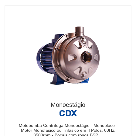
Monoestágio
CDX
Motobomba Centrífuga Monoestágio - Monobloco -
Motor Monofásico ou Trifásico em II Polos, 60Hz,
3500rpm - Bocais com rosca BSP,…