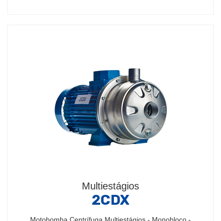
Multiestágios
2CDX
Motobomba Centrífuga Multiestágios - Monobloco -