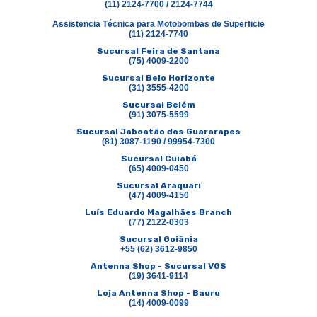
(11) 2124-7700 / 2124-7744
Assistencia Técnica para Motobombas de Superficie
(11) 2124-7740
Sucursal Feira de Santana
(75) 4009-2200
Sucursal Belo Horizonte
(31) 3555-4200
Sucursal Belém
(91) 3075-5599
Sucursal Jaboatão dos Guararapes
(81) 3087-1190 / 99954-7300
Sucursal Cuiabá
(65) 4009-0450
Sucursal Araquari
(47) 4009-4150
Luís Eduardo Magalhães Branch
(77) 2122-0303
Sucursal Goiânia
+55 (62) 3612-9850
Antenna Shop - Sucursal VGS
(19) 3641-9114
Loja Antenna Shop - Bauru
(14) 4009-0099