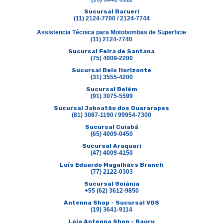
Sucursal Barueri
(11) 2124-7700 / 2124-7744
Assistencia Técnica para Motobombas de Superficie
(11) 2124-7740
Sucursal Feira de Santana
(75) 4009-2200
Sucursal Belo Horizonte
(31) 3555-4200
Sucursal Belém
(91) 3075-5599
Sucursal Jaboatão dos Guararapes
(81) 3087-1190 / 99954-7300
Sucursal Cuiabá
(65) 4009-0450
Sucursal Araquari
(47) 4009-4150
Luís Eduardo Magalhães Branch
(77) 2122-0303
Sucursal Goiânia
+55 (62) 3612-9850
Antenna Shop - Sucursal VGS
(19) 3641-9114
Loja Antenna Shop - Bauru