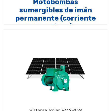
Motobombas
sumergibles de imán
permanente (corriente
continua)
Compuesto por:
Motobomba
sumergible con motor de imán permanente sin
escobillas (corriente continua), refrigeración por
aceite (grado alimenticio), cuerpo de…
Sistema Solar ÉCAROS