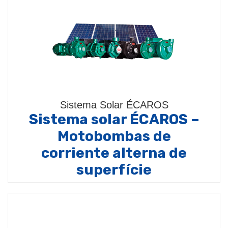
Sistema Solar ÉCAROS
Sistema solar ÉCAROS –
Motobombas de
corriente alterna de
superfície
Bomba de superficie modelos (TH-16 / TH-16P /
THI-13 / THS-18 / TBPS / P-11 / P-15 / PX-15 /…