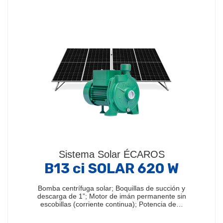
continua)
Composto por:
Motobomba superficial con motor
de imán permanente sin escobillas (corriente
continua), con controlador electrónico interno
(modelos TP, TJET,…
Sistema Solar ÉCAROS
B13 ci SOLAR 620 W
Bomba centrífuga solar; Boquillas de succión y
descarga de 1”; Motor de imán permanente sin
escobillas (corriente continua); Potencia de…