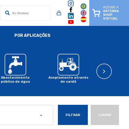
ACESSE A
ANTENNA
SHOP
VIRTUAL
POR APLICAÇÕES
Abastecimento
Acoplamento através
Acoplament
público de água
de cardã
motor a comb
FILTRAR
LIMPAR