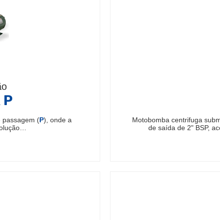
ão
 P
e passagem (
P
), onde a
Motobomba centrifuga subm
solução…
de saída de 2" BSP, ac