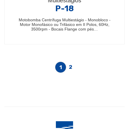
Multiestágios
P-18
Motobomba Centrífuga Multiestágio - Monobloco -
Motor Monofásico ou Trifásico em II Polos, 60Hz,
3500rpm - Bocais Flange com pés…
2
1