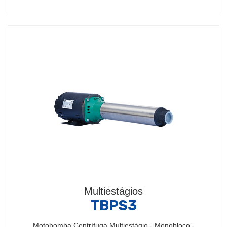
Multiestágios
TBPS3
Motobomba Centrífuga Multiestágio - Monobloco -