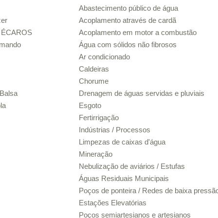
Abastecimento público de água
zer
Acoplamento através de cardã
ar ÉCAROS
Acoplamento em motor a combustão
omando
Água com sólidos não fibrosos
Ar condicionado
Caldeiras
Chorume
 Balsa
Drenagem de águas servidas e pluviais
la
Esgoto
Fertirrigação
Indústrias / Processos
Limpezas de caixas d'água
Mineração
Nebulização de aviários / Estufas
Águas Residuais Municipais
Poços de ponteira / Redes de baixa pressã
Estações Elevatórias
Poços semiartesianos e artesianos