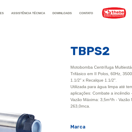
ES
ASSISTÊNCIA TÉCNICA
DOWNLOADS
CONTATO
TBPS2
Motobomba Centrífuga Multiestá
Trifásico em II Polos, 60Hz, 35
1.1/2" x Recalque 1.1/2".
Utilizada para água limpa até t
aplicações: Combate a incêndio 
Vazão Máxima: 3,5m³/h - Vazão 
263,0mca.
Marca