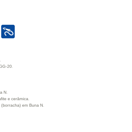
.
 GG-20.
a N.
fite e cerâmica.
o (borracha) em Buna N.