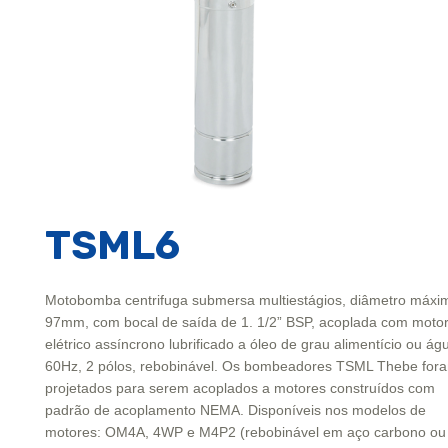
TSML6
Motobomba centrifuga submersa multiestágios, diâmetro máxi
97mm, com bocal de saída de 1. 1/2” BSP, acoplada com moto
elétrico assíncrono lubrificado a óleo de grau alimentício ou ág
60Hz, 2 pólos, rebobinável. Os bombeadores TSML Thebe for
projetados para serem acoplados a motores construídos com
padrão de acoplamento NEMA. Disponíveis nos modelos de
motores: OM4A, 4WP e M4P2 (rebobinável em aço carbono ou