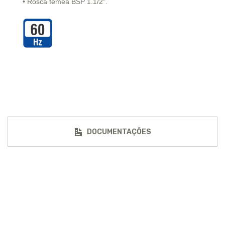
• Rosca fêmea BSP 1.1/2".
DOCUMENTAÇÕES