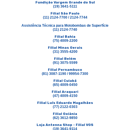
Fundição Vargem Grande do Sul
(19) 3641-5111
Filial São Paulo
(11) 2124-7700 / 2124-7744
Assistência Técnica para Motobombas de Superfície
(11) 2124-7740
Filial Bahia
(75) 4009-2200
Filial Minas Gerais
(31) 3555-4200
Filial Belém
(91) 3075-5599
Filial Pernambuco
(81) 3087-1190 / 99954-7300
Filial Cuiabá
(65) 4009-0450
Filial Araquari
(47) 4009-4150
Filial Luís Eduardo Magalhães
(77) 2122-0303
Filial Goiânia
(62) 3612-9850
Loja Antenna Shop - Filial VGS
(19) 3641-9114