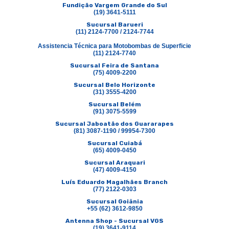
Fundição Vargem Grande do Sul
(19) 3641-5111
Sucursal Barueri
(11) 2124-7700 / 2124-7744
Assistencia Técnica para Motobombas de Superficie
(11) 2124-7740
Sucursal Feira de Santana
(75) 4009-2200
Sucursal Belo Horizonte
(31) 3555-4200
Sucursal Belém
(91) 3075-5599
Sucursal Jaboatão dos Guararapes
(81) 3087-1190 / 99954-7300
Sucursal Cuiabá
(65) 4009-0450
Sucursal Araquari
(47) 4009-4150
Luís Eduardo Magalhães Branch
(77) 2122-0303
Sucursal Goiânia
+55 (62) 3612-9850
Antenna Shop - Sucursal VGS
(19) 3641-9114