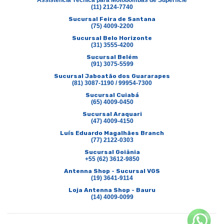
Assistencia Técnica para Motobombas de Superficie
(11) 2124-7740
Sucursal Feira de Santana
(75) 4009-2200
Sucursal Belo Horizonte
(31) 3555-4200
Sucursal Belém
(91) 3075-5599
Sucursal Jaboatão dos Guararapes
(81) 3087-1190 / 99954-7300
Sucursal Cuiabá
(65) 4009-0450
Sucursal Araquari
(47) 4009-4150
Luís Eduardo Magalhães Branch
(77) 2122-0303
Sucursal Goiânia
+55 (62) 3612-9850
Antenna Shop - Sucursal VGS
(19) 3641-9114
Loja Antenna Shop - Bauru
(14) 4009-0099