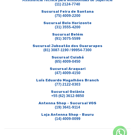
Assistencia Técnica para Motobombas de Superficie
(11) 2124-7740
Sucursal Feira de Santana
(75) 4009-2200
Sucursal Belo Horizonte
(31) 3555-4200
Sucursal Belém
(91) 3075-5599
Sucursal Jaboatão dos Guararapes
(81) 3087-1190 / 99954-7300
Sucursal Cuiabá
(65) 4009-0450
Sucursal Araquari
(47) 4009-4150
Luís Eduardo Magalhães Branch
(77) 2122-0303
Sucursal Goiânia
+55 (62) 3612-9850
Antenna Shop - Sucursal VGS
(19) 3641-9114
Loja Antenna Shop - Bauru
(14) 4009-0099