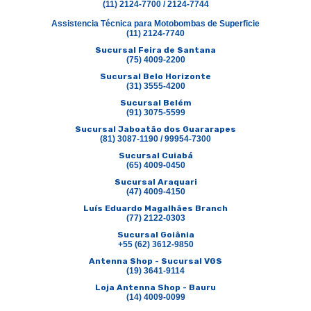
(11) 2124-7700 / 2124-7744
Assistencia Técnica para Motobombas de Superficie
(11) 2124-7740
Sucursal Feira de Santana
(75) 4009-2200
Sucursal Belo Horizonte
(31) 3555-4200
Sucursal Belém
(91) 3075-5599
Sucursal Jaboatão dos Guararapes
(81) 3087-1190 / 99954-7300
Sucursal Cuiabá
(65) 4009-0450
Sucursal Araquari
(47) 4009-4150
Luís Eduardo Magalhães Branch
(77) 2122-0303
Sucursal Goiânia
+55 (62) 3612-9850
Antenna Shop - Sucursal VGS
(19) 3641-9114
Loja Antenna Shop - Bauru
(14) 4009-0099