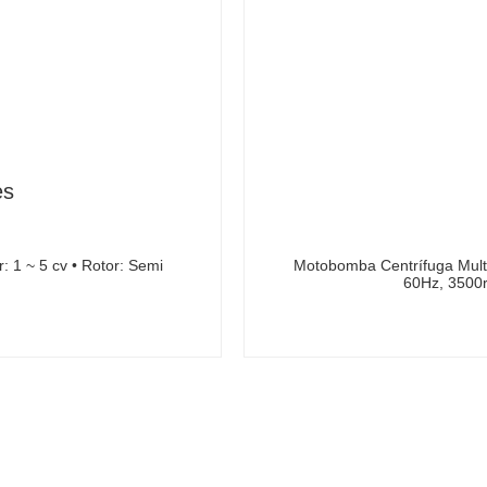
es
: 1 ~ 5 cv • Rotor: Semi
Motobomba Centrífuga Multie
60Hz, 3500r