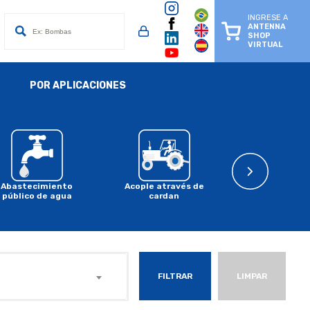
INGRESE A
ANTENNA
SHOP
VIRTUAL
POR APLICACIONES
Abastecimiento
Acople através de
Acople en mo
público de agua
cardan
combusti
FILTRAR
LIMPAR