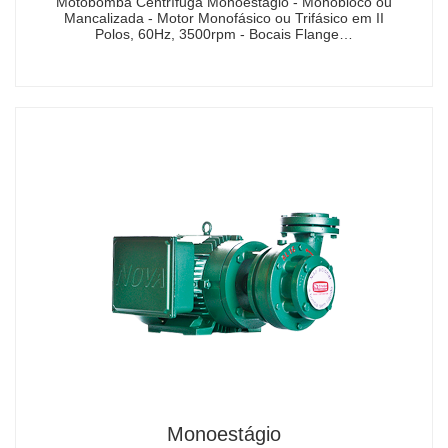
Motobomba Centrífuga Monoestágio - Monobloco ou
Mancalizada - Motor Monofásico ou Trifásico em II
Polos, 60Hz, 3500rpm - Bocais Flange…
Monoestágio