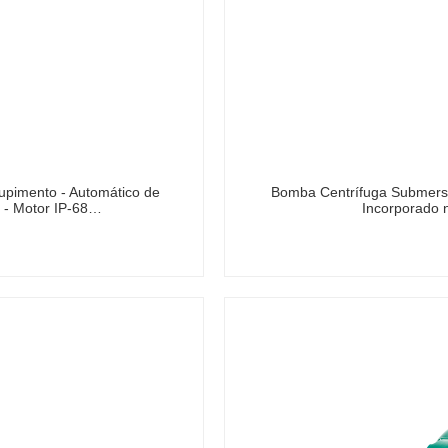
upimento - Automático de
Bomba Centrífuga Submersív
v - Motor IP-68…
Incorporado 