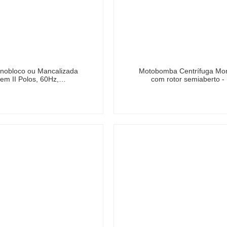
nobloco ou Mancalizada
Motobomba Centrífuga Mon
 em II Polos, 60Hz,…
com rotor semiaberto -