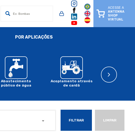
ACESSE A
ANTENNA
SHOP
VIRTUAL
POR APLICAÇÕES
Abastecimento
Acoplamento através
Acoplament
público de água
de cardã
motor a comb
FILTRAR
LIMPAR