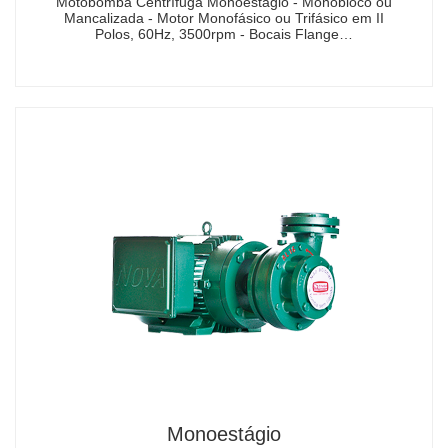
Motobomba Centrífuga Monoestágio - Monobloco ou
Mancalizada - Motor Monofásico ou Trifásico em II
Polos, 60Hz, 3500rpm - Bocais Flange…
Monoestágio