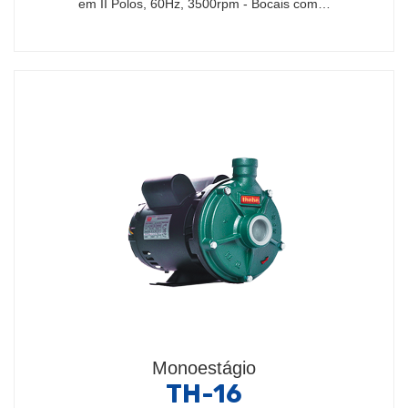
em II Polos, 60Hz, 3500rpm - Bocais com…
Monoestágio
TH-16